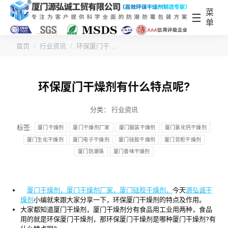
菜
单
您的位置：
首页
行业资讯
环保厦门干…
环保厦门干燥剂有什么特点呢?
分类：
行业资讯
标签:
厦门干燥剂
厦门干燥剂厂家
厦门服装干燥剂
厦门氯化钙干燥剂
厦门生化干燥剂
厦门电子干燥剂
厦门硅胶干燥剂
厦门货柜干燥剂
厦门防潮珠
厦门香味干燥剂
厦门干燥剂，厦门干燥剂厂家，厦门硅胶干燥剂，
今天
源弘诚干
燥剂
小编就来跟大家分享一下，环保厦门干燥剂的特点及作用。
大家都知道厦门干燥剂，厦门干燥剂分有食品用工业用两种，食品
用的就是环保厦门干燥剂，那环保厦门干燥剂是哪种厦门干燥剂?有