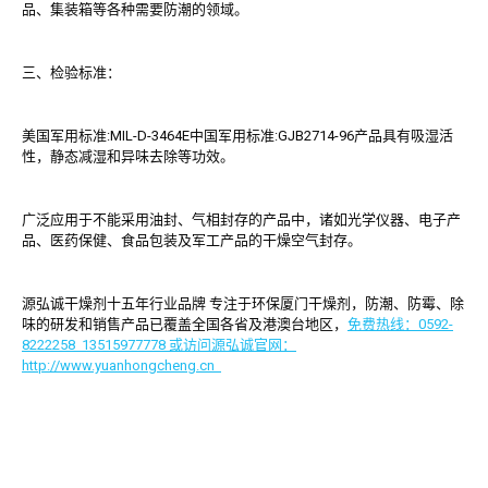
品、集装箱等各种需要防潮的领域。
三、检验标准：
美国军用标准:MIL-D-3464E中国军用标准:GJB2714-96产品具有吸湿活
性，静态减湿和异味去除等功效。
广泛应用于不能采用油封、气相封存的产品中，诸如光学仪器、电子产
品、医药保健、食品包装及军工产品的干燥空气封存。
源弘诚干燥剂十五年行业品牌 专注于环保厦门干燥剂，防潮、防霉、除
味的研发和销售产品已覆盖全国各省及港澳台地区，
免费热线：0592-
8222258 13515977778 或访问源弘诚官网：
http://www.yuanhongcheng.cn