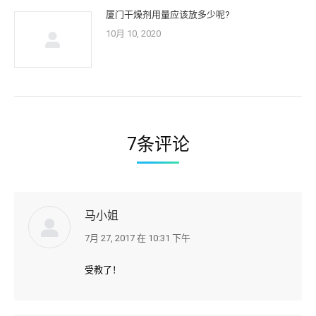
厦门干燥剂用量应该放多少呢?
10月 10, 2020
7条评论
马小姐
7月 27, 2017 在 10:31 下午
说:
受教了！