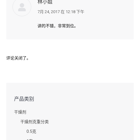
林小姐
7月 24, 2017 在 12:18 下午
说:
讲的不错，非常到位。
评论关闭了。
产品类别
干燥剂
干燥剂克重分类
0.5克