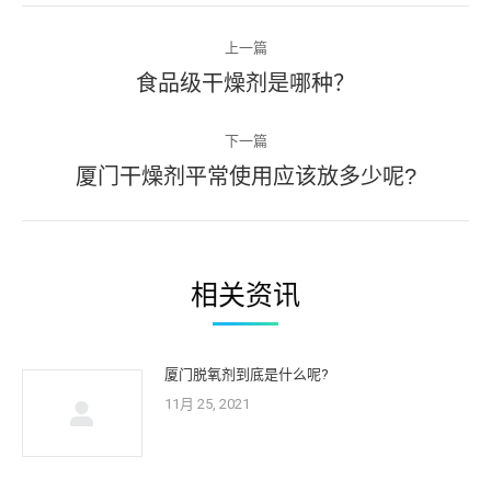
文
上一篇
章
上
食品级干燥剂是哪种？
一
篇
导
文
下一篇
章：
下
航
厦门干燥剂平常使用应该放多少呢?
一
篇
文
章：
相关资讯
厦门脱氧剂到底是什么呢?
11月 25, 2021