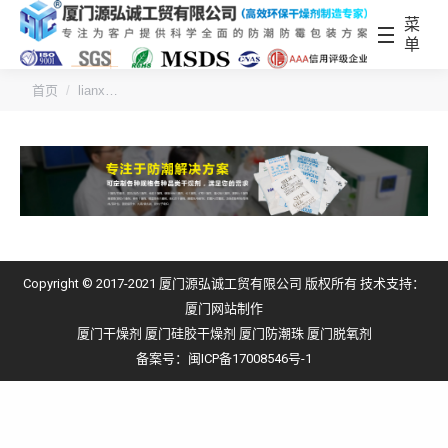
菜
单
您的位置：
首页
lianx…
Copyright © 2017-2021 厦门源弘诚工贸有限公司 版权所有 技术支持：
厦门网站制作
厦门干燥剂
厦门硅胶干燥剂
厦门防潮珠
厦门脱氧剂
备案号：
闽ICP备17008546号-1