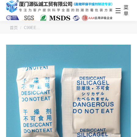
菜
单
您的位置：
首页
C99EE…