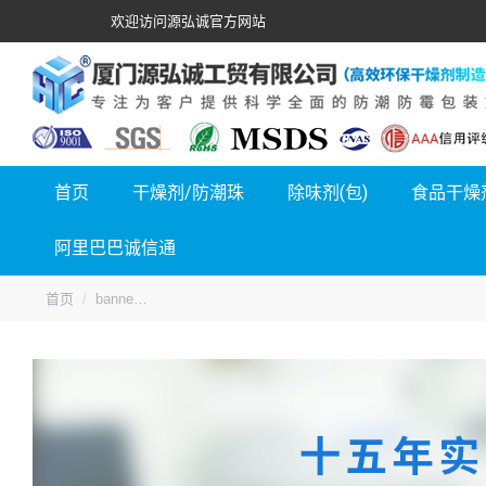
欢迎访问源弘诚官方网站
首页
干燥剂/防潮珠
除味剂(包)
食品干燥
阿里巴巴诚信通
您的位置：
首页
banne…