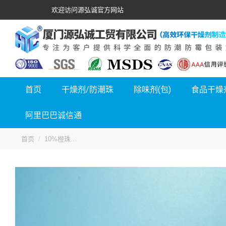
欢迎访问源弘诚官方网站
首页
干燥剂/防潮珠
除味剂(包)
食品干燥
阿里巴巴诚信通
您的位置：
首页
10%橙珠…