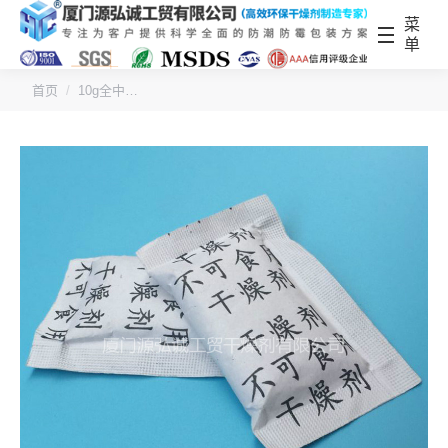
菜
单
您的位置：
首页
10g全中…