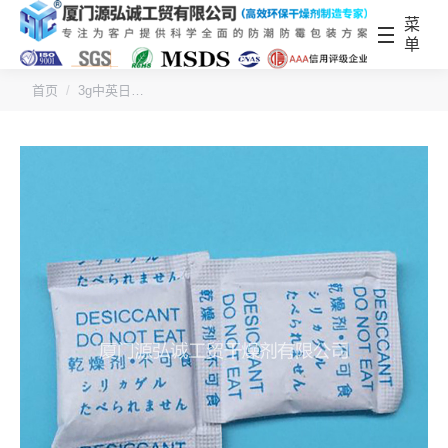
菜
单
您的位置：
首页
3g中英日…