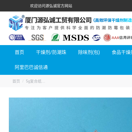
欢迎访问源弘诚官方网站
首页
干燥剂/防潮珠
除味剂(包)
食品干燥
阿里巴巴诚信通
您的位置：
首页
5g复合纸…