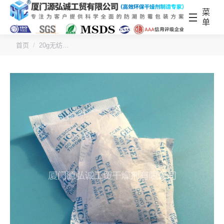
菜
单
您的位置：
首页
20g无纺…