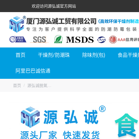
欢迎访问源弘诚官方网站
首页
干燥剂/防潮珠
除味剂(包)
食品干燥
阿里巴巴诚信通
您的位置：
首页
源弘诚脱氧…